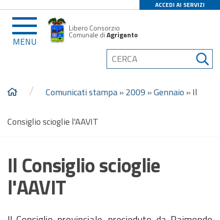
ACCEDI AI SERVIZI
Libero Consorzio
Comunale di
Agrigento
MENU
/
Comunicati stampa
»
2009
»
Gennaio
»
Il
Consiglio scioglie l'AAVIT
Il Consiglio scioglie
l'AAVIT
Il Consiglio provinciale, presieduto da Raimondo