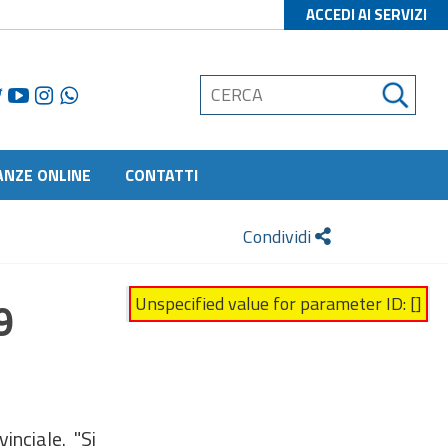
ACCEDI AI SERVIZI
ANZE ONLINE
CONTATTI
Condividi
Unspecified value for parameter ID: []
9
inciale. "Si