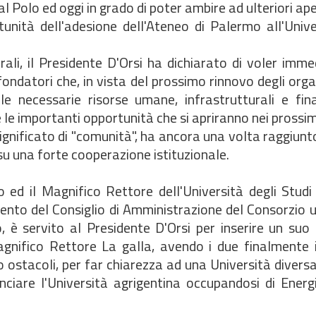
l Polo ed oggi in grado di poter ambire ad ulteriori ap
tunità dell'adesione dell'Ateneo di Palermo all'Univ
erali, il Presidente D'Orsi ha dichiarato di voler im
fondatori che, in vista del prossimo rinnovo degli orga
le necessarie risorse umane, infrastrutturali e fina
e le importanti opportunità che si apriranno nei prossim
ignificato di "comunità", ha ancora una volta raggiunto
 su una forte cooperazione istituzionale.
to ed il Magnifico Rettore dell'Università degli Stud
to del Consiglio di Amministrazione del Consorzio un
o, è servito al Presidente D'Orsi per inserire un suo
gnifico Rettore La galla, avendo i due finalmente i
 ostacoli, per far chiarezza ad una Università diversa
nciare l'Università agrigentina occupandosi di Energ