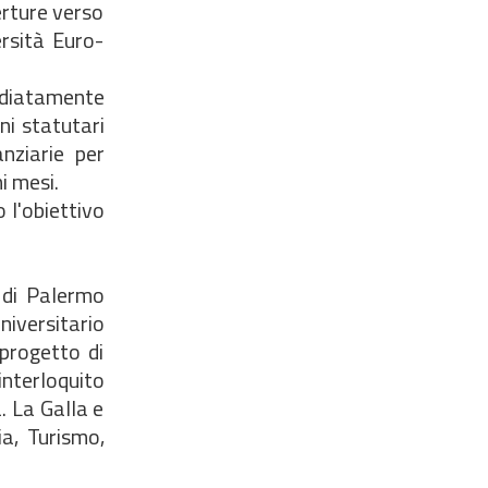
erture verso
ersità Euro-
mediatamente
ni statutari
nziarie per
i mesi.
 l'obiettivo
i di Palermo
iversitario
 progetto di
nterloquito
. La Galla e
ia, Turismo,