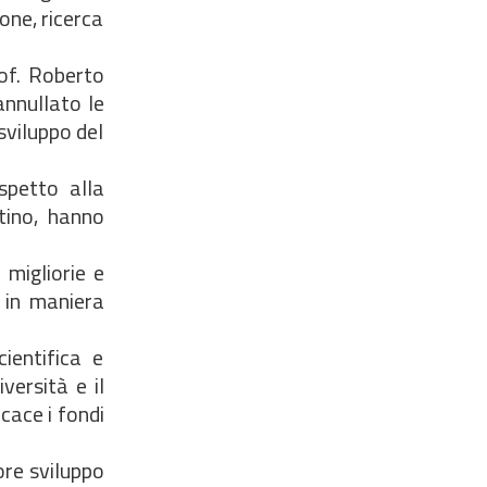
one, ricerca
rof. Roberto
annullato le
sviluppo del
ispetto alla
tino, hanno
 migliorie e
e in maniera
ientifica e
versità e il
cace i fondi
ore sviluppo