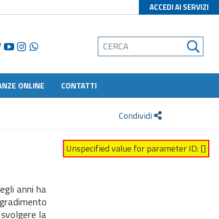
ACCEDI AI SERVIZI
ANZE ONLINE
CONTATTI
Condividi
Unspecified value for parameter ID: []
egli anni ha
l gradimento
 svolgere la