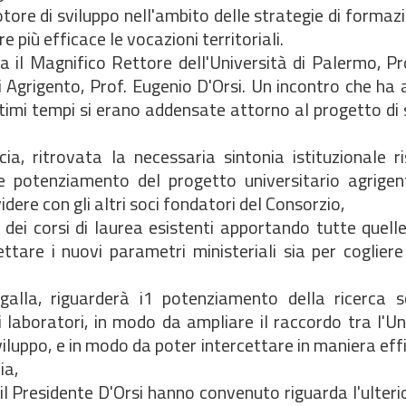
otore di sviluppo nell'ambito delle strategie di formazi
 più efficace le vocazioni territoriali.
tra il Magnifico Rettore dell'Università di Palermo, P
i Agrigento, Prof. Eugenio D'Orsi. Un incontro che ha 
ltimi tempi si erano addensate attorno al progetto di 
ia, ritrovata la necessaria sintonia istituzionale r
 e potenziamento del progetto universitario agrigen
videre con gli altri soci fondatori del Consorzio,
à dei corsi di laurea esistenti apportando tutte quelle
ettare i nuovi parametri ministeriali sia per coglier
alla, riguarderà i1 potenziamento della ricerca sc
laboratori, in modo da ampliare il raccordo tra l'Uni
iluppo, e in modo da poter intercettare in maniera effi
ia,
e il Presidente D'Orsi hanno convenuto riguarda l'ulteri