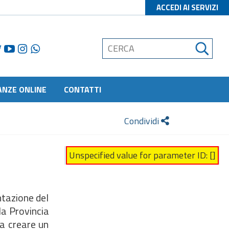
ACCEDI AI SERVIZI
ANZE ONLINE
CONTATTI
Condividi
Unspecified value for parameter ID: []
ntazione del
la Provincia
 a creare un