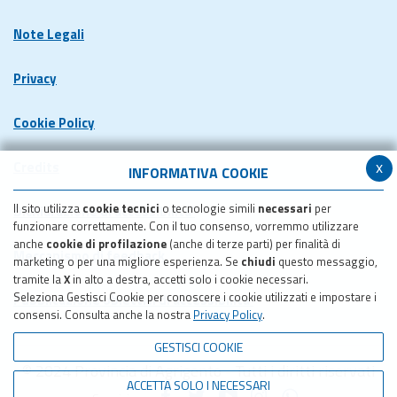
Note Legali
Privacy
Cookie Policy
x
Credits
INFORMATIVA COOKIE
Il sito utilizza
cookie tecnici
o tecnologie simili
necessari
per
Dichiarazione di accessibilita'
funzionare correttamente. Con il tuo consenso, vorremmo utilizzare
anche
cookie di profilazione
(anche di terze parti) per finalità di
Meccanismo di feedback
marketing o per una migliore esperienza. Se
chiudi
questo messaggio,
tramite la
X
in alto a destra, accetti solo i cookie necessari.
Seleziona Gestisci Cookie per conoscere i cookie utilizzati e impostare i
Pubblicazione obiettivi di accessibilita'
consensi. Consulta anche la nostra
Privacy Policy
.
GESTISCI COOKIE
© 2024 Provincia di Agrigento - Tutti i diritti riservati
ACCETTA SOLO I NECESSARI