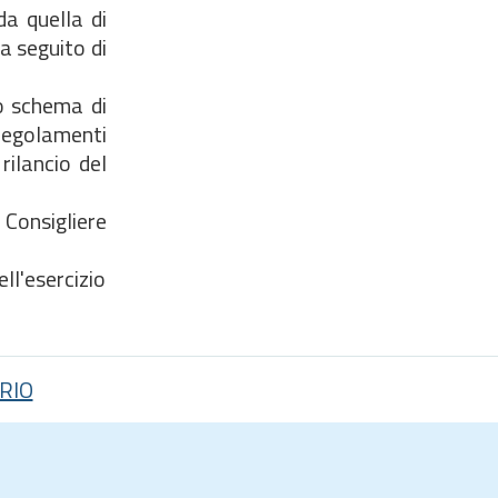
da quella di
a seguito di
lo schema di
regolamenti
rilancio del
 Consigliere
ll'esercizio
RIO