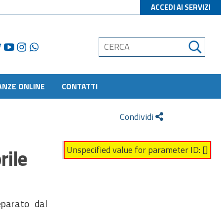
ACCEDI AI SERVIZI
ANZE ONLINE
CONTATTI
Condividi
Unspecified value for parameter ID: []
rile
eparato dal