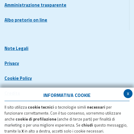
Amministrazione trasparente
Albo pretorio on line
Note Legali
Privacy
Cookie Policy
x
Credits
INFORMATIVA COOKIE
Il sito utilizza
cookie tecnici
o tecnologie simili
necessari
per
Dichiarazione di accessibilita'
funzionare correttamente. Con il tuo consenso, vorremmo utilizzare
anche
cookie di profilazione
(anche di terze parti) per finalità di
Meccanismo di feedback
marketing o per una migliore esperienza. Se
chiudi
questo messaggio,
tramite la
X
in alto a destra, accetti solo i cookie necessari.