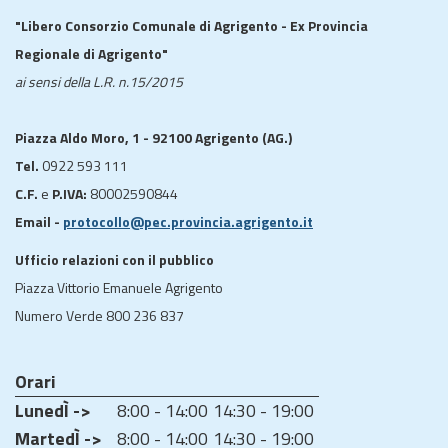
"Libero Consorzio Comunale di Agrigento - Ex Provincia
Regionale di Agrigento"
ai sensi della L.R. n.15/2015
Piazza Aldo Moro, 1 - 92100 Agrigento (AG.)
Tel.
0922 593 111
C.F.
e
P.IVA:
80002590844
Email -
protocollo@pec.provincia.agrigento.it
Ufficio relazioni con il pubblico
Piazza Vittorio Emanuele Agrigento
Numero Verde 800 236 837
Orari
LunedÌ ->
8:00 - 14:00
14:30 - 19:00
MartedÌ ->
8:00 - 14:00
14:30 - 19:00