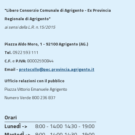
"Libero Consorzio Comunale di Agrigento - Ex Provincia
Regionale di Agrigento"
ai sensi della L.R. n.15/2015
Piazza Aldo Moro, 1 - 92100 Agrigento (AG.)
Tel.
0922 593 111
C.F.
e
P.IVA:
80002590844
Email -
protocollo@pec.provincia.agrigento.it
Ufficio relazioni con il pubblico
Piazza Vittorio Emanuele Agrigento
Numero Verde 800 236 837
Orari
LunedÌ ->
8:00 - 14:00
14:30 - 19:00
MartedÌ ->
8:00 - 14:00
14:30 - 19:00