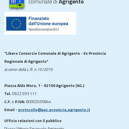
comunale di
Agrigento
"Libero Consorzio Comunale di Agrigento - Ex Provincia
Regionale di Agrigento"
ai sensi della L.R. n.15/2015
Piazza Aldo Moro, 1 - 92100 Agrigento (AG.)
Tel.
0922 593 111
C.F.
e
P.IVA:
80002590844
Email -
protocollo@pec.provincia.agrigento.it
Ufficio relazioni con il pubblico
Piazza Vittorio Emanuele Agrigento