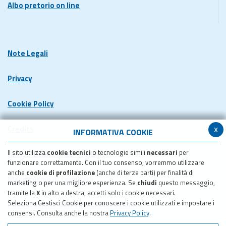
Albo pretorio on line
Note Legali
Privacy
Cookie Policy
x
Credits
INFORMATIVA COOKIE
Il sito utilizza
cookie tecnici
o tecnologie simili
necessari
per
Dichiarazione di accessibilita'
funzionare correttamente. Con il tuo consenso, vorremmo utilizzare
anche
cookie di profilazione
(anche di terze parti) per finalità di
Meccanismo di feedback
marketing o per una migliore esperienza. Se
chiudi
questo messaggio,
tramite la
X
in alto a destra, accetti solo i cookie necessari.
Seleziona Gestisci Cookie per conoscere i cookie utilizzati e impostare i
Pubblicazione obiettivi di accessibilita'
consensi. Consulta anche la nostra
Privacy Policy
.