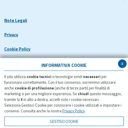
Note Legali
Privacy
Cookie Policy
x
Credits
INFORMATIVA COOKIE
Il sito utilizza
cookie tecnici
o tecnologie simili
necessari
per
Dichiarazione di accessibilita'
funzionare correttamente. Con il tuo consenso, vorremmo utilizzare
anche
cookie di profilazione
(anche di terze parti) per finalità di
Meccanismo di feedback
marketing o per una migliore esperienza. Se
chiudi
questo messaggio,
tramite la
X
in alto a destra, accetti solo i cookie necessari.
Seleziona Gestisci Cookie per conoscere i cookie utilizzati e impostare i
Pubblicazione obiettivi di accessibilita'
consensi. Consulta anche la nostra
Privacy Policy
.
GESTISCI COOKIE