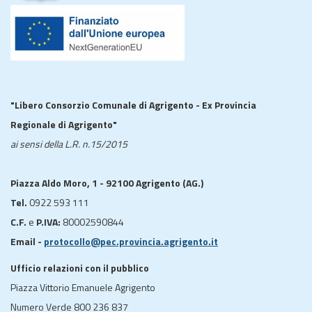
"Libero Consorzio Comunale di Agrigento - Ex Provincia
Regionale di Agrigento"
ai sensi della L.R. n.15/2015
Piazza Aldo Moro, 1 - 92100 Agrigento (AG.)
Tel.
0922 593 111
C.F.
e
P.IVA:
80002590844
Email -
protocollo@pec.provincia.agrigento.it
Ufficio relazioni con il pubblico
Piazza Vittorio Emanuele Agrigento
Numero Verde 800 236 837