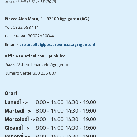
ai sensi della L.R. n.15/2015
Piazza Aldo Moro, 1 - 92100 Agrigento (AG.)
Tel.
0922 593 111
C.F.
e
P.IVA:
80002590844
Email -
protocollo@pec.provincia.agrigento.it
Ufficio relazioni con il pubblico
Piazza Vittorio Emanuele Agrigento
Numero Verde 800 236 837
Orari
LunedÌ ->
8:00 - 14:00
14:30 - 19:00
MartedÌ ->
8:00 - 14:00
14:30 - 19:00
MercoledÌ ->
8:00 - 14:00
14:30 - 19:00
GiovedÌ ->
8:00 - 14:00
14:30 - 19:00
VenerdÌ ->
8:00 - 14:00
14:30 - 19:00