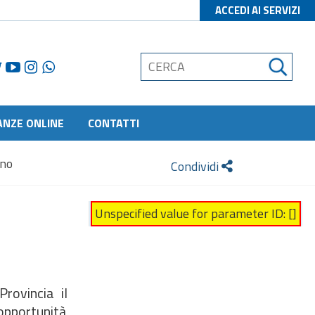
ACCEDI AI SERVIZI
ANZE ONLINE
CONTATTI
ino
Condividi
Unspecified value for parameter ID: []
rovincia il
 opportunità