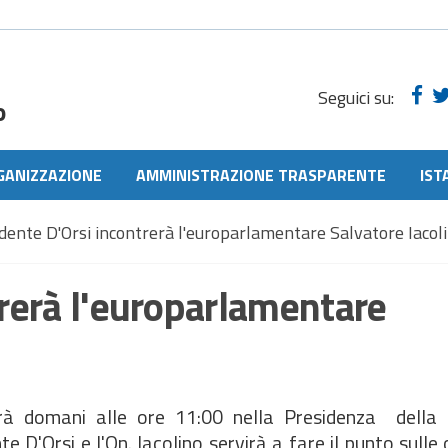
Seguici su:
o
GANIZZAZIONE
AMMINISTRAZIONE TRASPARENTE
IST
idente D'Orsi incontrerà l'europarlamentare Salvatore Iacol
trerà l'europarlamentare
rà domani alle ore 11:00 nella Presidenza della P
te D'Orsi e l'On. Iacolino servirà a fare il punto sulle