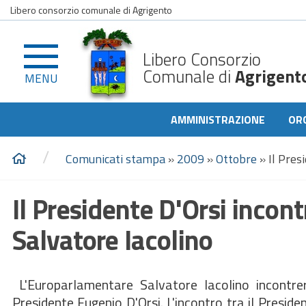
Libero consorzio comunale di Agrigento
Libero Consorzio
Comunale di
Agrigent
MENU
AMMINISTRAZIONE
OR
/
Comunicati stampa
»
2009
»
Ottobre
»
Il Pres
Il Presidente D'Orsi incon
Salvatore Iacolino
L'Europarlamentare Salvatore Iacolino incontre
Presidente Eugenio D'Orsi. L'incontro tra il Presiden