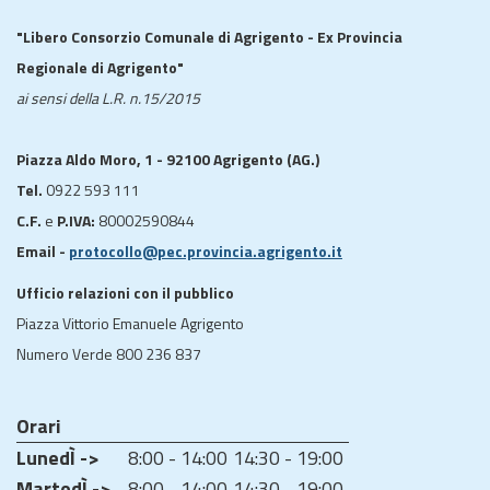
"Libero Consorzio Comunale di Agrigento - Ex Provincia
Regionale di Agrigento"
ai sensi della L.R. n.15/2015
Piazza Aldo Moro, 1 - 92100 Agrigento (AG.)
Tel.
0922 593 111
C.F.
e
P.IVA:
80002590844
Email -
protocollo@pec.provincia.agrigento.it
Ufficio relazioni con il pubblico
Piazza Vittorio Emanuele Agrigento
Numero Verde 800 236 837
Orari
LunedÌ ->
8:00 - 14:00
14:30 - 19:00
MartedÌ ->
8:00 - 14:00
14:30 - 19:00