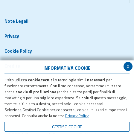
Note Legali
Privacy
Cookie Policy
x
Credits
INFORMATIVA COOKIE
Il sito utilizza
cookie tecnici
o tecnologie simili
necessari
per
Dichiarazione di accessibilita'
funzionare correttamente. Con il tuo consenso, vorremmo utilizzare
anche
cookie di profilazione
(anche di terze parti) per finalità di
Meccanismo di feedback
marketing o per una migliore esperienza. Se
chiudi
questo messaggio,
tramite la
X
in alto a destra, accetti solo i cookie necessari.
Seleziona Gestisci Cookie per conoscere i cookie utilizzati e impostare i
Pubblicazione obiettivi di accessibilita'
consensi. Consulta anche la nostra
Privacy Policy
.
GESTISCI COOKIE