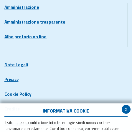
Amministrazione
Amministrazione trasparente
Albo pretorio on line
Note Legali
Privacy
Cookie Policy
x
Credits
INFORMATIVA COOKIE
Il sito utilizza
cookie tecnici
o tecnologie simili
necessari
per
Dichiarazione di accessibilita'
funzionare correttamente. Con il tuo consenso, vorremmo utilizzare