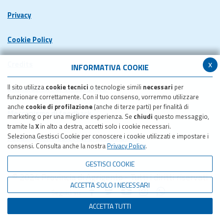
Privacy
Cookie Policy
x
Credits
INFORMATIVA COOKIE
Il sito utilizza
cookie tecnici
o tecnologie simili
necessari
per
Dichiarazione di accessibilita'
funzionare correttamente. Con il tuo consenso, vorremmo utilizzare
anche
cookie di profilazione
(anche di terze parti) per finalità di
Meccanismo di feedback
marketing o per una migliore esperienza. Se
chiudi
questo messaggio,
tramite la
X
in alto a destra, accetti solo i cookie necessari.
Seleziona Gestisci Cookie per conoscere i cookie utilizzati e impostare i
Pubblicazione obiettivi di accessibilita'
consensi. Consulta anche la nostra
Privacy Policy
.
GESTISCI COOKIE
© 2024 Provincia di Agrigento - Tutti i diritti riservati
ACCETTA SOLO I NECESSARI
Seguici su:
ACCETTA TUTTI