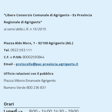
"Libero Consorzio Comunale di Agrigento - Ex Provincia
Regionale di Agrigento"
ai sensi della L.R. n.15/2015
Piazza Aldo Moro, 1 - 92100 Agrigento (AG.)
Tel.
0922 593 111
C.F.
e
P.IVA:
80002590844
Email -
protocollo@pec.provincia.agrigento.it
Ufficio relazioni con il pubblico
Piazza Vittorio Emanuele Agrigento
Numero Verde 800 236 837
Orari
LunedÌ ->
8:00 - 14:00
14:30 - 19:00