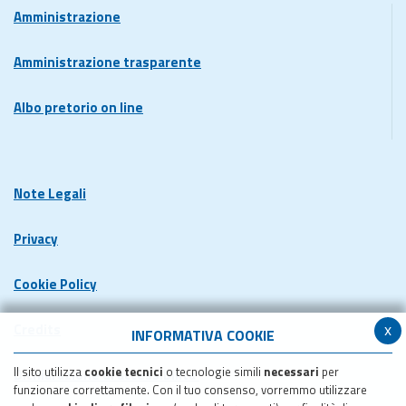
Amministrazione
Amministrazione trasparente
Albo pretorio on line
Note Legali
Privacy
Cookie Policy
x
Credits
INFORMATIVA COOKIE
Il sito utilizza
cookie tecnici
o tecnologie simili
necessari
per
Dichiarazione di accessibilita'
funzionare correttamente. Con il tuo consenso, vorremmo utilizzare