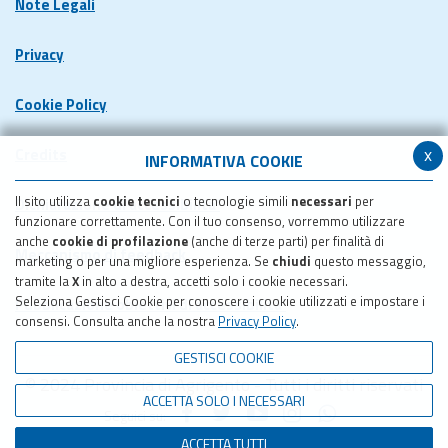
Note Legali
Privacy
Cookie Policy
x
Credits
INFORMATIVA COOKIE
Il sito utilizza
cookie tecnici
o tecnologie simili
necessari
per
Dichiarazione di accessibilita'
funzionare correttamente. Con il tuo consenso, vorremmo utilizzare
anche
cookie di profilazione
(anche di terze parti) per finalità di
Meccanismo di feedback
marketing o per una migliore esperienza. Se
chiudi
questo messaggio,
tramite la
X
in alto a destra, accetti solo i cookie necessari.
Seleziona Gestisci Cookie per conoscere i cookie utilizzati e impostare i
Pubblicazione obiettivi di accessibilita'
consensi. Consulta anche la nostra
Privacy Policy
.
GESTISCI COOKIE
© 2024 Provincia di Agrigento - Tutti i diritti riservati
ACCETTA SOLO I NECESSARI
Seguici su:
ACCETTA TUTTI