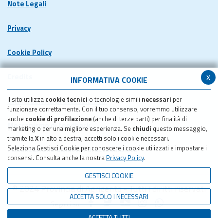
Note Legali
Privacy
Cookie Policy
x
Credits
INFORMATIVA COOKIE
Il sito utilizza
cookie tecnici
o tecnologie simili
necessari
per
Dichiarazione di accessibilita'
funzionare correttamente. Con il tuo consenso, vorremmo utilizzare
anche
cookie di profilazione
(anche di terze parti) per finalità di
Meccanismo di feedback
marketing o per una migliore esperienza. Se
chiudi
questo messaggio,
tramite la
X
in alto a destra, accetti solo i cookie necessari.
Seleziona Gestisci Cookie per conoscere i cookie utilizzati e impostare i
Pubblicazione obiettivi di accessibilita'
consensi. Consulta anche la nostra
Privacy Policy
.
GESTISCI COOKIE
© 2024 Provincia di Agrigento - Tutti i diritti riservati
ACCETTA SOLO I NECESSARI
Seguici su:
ACCETTA TUTTI