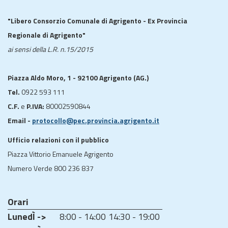
"Libero Consorzio Comunale di Agrigento - Ex Provincia
Regionale di Agrigento"
ai sensi della L.R. n.15/2015
Piazza Aldo Moro, 1 - 92100 Agrigento (AG.)
Tel.
0922 593 111
C.F.
e
P.IVA:
80002590844
Email -
protocollo@pec.provincia.agrigento.it
Ufficio relazioni con il pubblico
Piazza Vittorio Emanuele Agrigento
Numero Verde 800 236 837
Orari
LunedÌ ->
8:00 - 14:00
14:30 - 19:00