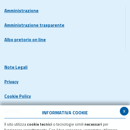
Amministrazione
Amministrazione trasparente
Albo pretorio on line
Note Legali
Privacy
Cookie Policy
x
Credits
INFORMATIVA COOKIE
Il sito utilizza
cookie tecnici
o tecnologie simili
necessari
per
Dichiarazione di accessibilita'