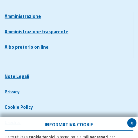
Amministrazione
Amministrazione trasparente
Albo pretorio on line
Note Legali
Privacy
Cookie Policy
x
Credits
INFORMATIVA COOKIE
Il sito utilizza
cookie tecnici
o tecnologie simili
necessari
per
Dichiarazione di accessibilita'