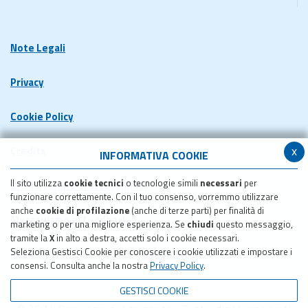
Note Legali
Privacy
Cookie Policy
x
Credits
INFORMATIVA COOKIE
Il sito utilizza
cookie tecnici
o tecnologie simili
necessari
per
Dichiarazione di accessibilita'
funzionare correttamente. Con il tuo consenso, vorremmo utilizzare
anche
cookie di profilazione
(anche di terze parti) per finalità di
Meccanismo di feedback
marketing o per una migliore esperienza. Se
chiudi
questo messaggio,
tramite la
X
in alto a destra, accetti solo i cookie necessari.
Seleziona Gestisci Cookie per conoscere i cookie utilizzati e impostare i
Pubblicazione obiettivi di accessibilita'
consensi. Consulta anche la nostra
Privacy Policy
.
GESTISCI COOKIE