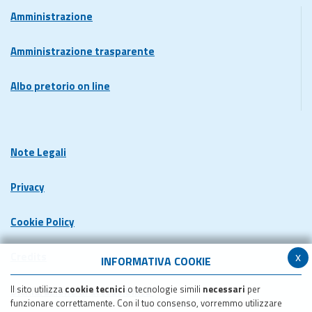
Amministrazione
Amministrazione trasparente
Albo pretorio on line
Note Legali
Privacy
Cookie Policy
x
Credits
INFORMATIVA COOKIE
Il sito utilizza
cookie tecnici
o tecnologie simili
necessari
per
Dichiarazione di accessibilita'
funzionare correttamente. Con il tuo consenso, vorremmo utilizzare