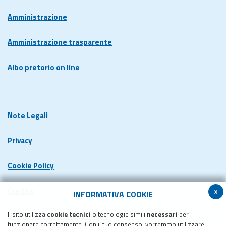
Amministrazione
Amministrazione trasparente
Albo pretorio on line
Note Legali
Privacy
Cookie Policy
x
Credits
INFORMATIVA COOKIE
Il sito utilizza
cookie tecnici
o tecnologie simili
necessari
per
Dichiarazione di accessibilita'
funzionare correttamente. Con il tuo consenso, vorremmo utilizzare