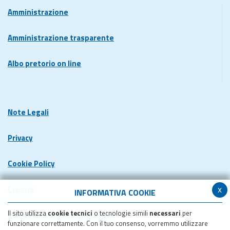
Amministrazione
Amministrazione trasparente
Albo pretorio on line
Note Legali
Privacy
Cookie Policy
x
Credits
INFORMATIVA COOKIE
Il sito utilizza
cookie tecnici
o tecnologie simili
necessari
per
Dichiarazione di accessibilita'
funzionare correttamente. Con il tuo consenso, vorremmo utilizzare