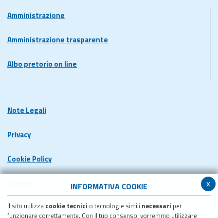
Amministrazione
Amministrazione trasparente
Albo pretorio on line
Note Legali
Privacy
Cookie Policy
x
Credits
INFORMATIVA COOKIE
Il sito utilizza
cookie tecnici
o tecnologie simili
necessari
per
Dichiarazione di accessibilita'
funzionare correttamente. Con il tuo consenso, vorremmo utilizzare