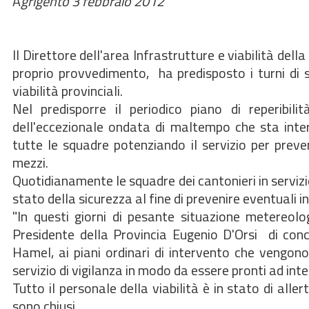
A
grigento 3 febbraio 2012
Il Direttore dell'area Infrastrutture e viabilità dell
proprio provvedimento, ha predisposto i turni di se
viabilità provinciali.
Nel predisporre il periodico piano di reperibilit
dell'eccezionale ondata di maltempo che sta intere
tutte le squadre potenziando il servizio per prev
mezzi.
Quotidianamente le squadre dei cantonieri in servizi
stato della sicurezza al fine di prevenire eventuali
"In questi giorni di pesante situazione metereolog
Presidente della Provincia Eugenio D'Orsi  di conc
Hamel, ai piani ordinari di intervento che vengon
servizio di vigilanza in modo da essere pronti ad inte
Tutto il personale della viabilità è in stato di alle
sono chiusi.