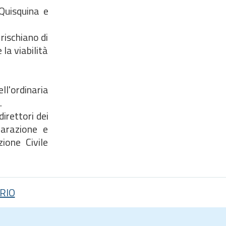
Quisquina e
rischiano di
 la viabilità
'ordinaria
.
irettori dei
parazione e
ione Civile
RIO