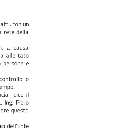
fatti, con un
a rete della
li, a causa
ha allertato
a persone e
controllo lo
tempo.
ia  dice il
, Ing. Piero
zare questo
ci dell'Ente