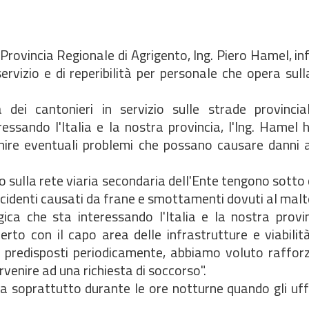
a Provincia Regionale di Agrigento, Ing. Piero Hamel, in
rvizio e di reperibilità per personale che opera sull
à dei cantonieri in servizio sulle strade provincia
ssando l'Italia e la nostra provincia, l'Ing. Hamel 
enire eventuali problemi che possano causare danni 
o sulla rete viaria secondaria dell'Ente tengono sotto 
 incidenti causati da frane e smottamenti dovuti al mal
ica che sta interessando l'Italia e la nostra provinc
erto con il capo area delle infrastrutture e viabilità
o predisposti periodicamente, abbiamo voluto raffor
rvenire ad una richiesta di soccorso".
rta soprattutto durante le ore notturne quando gli uffi