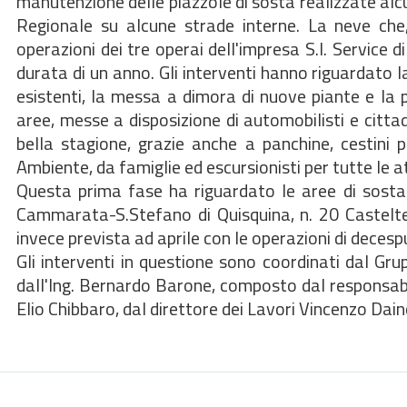
manutenzione delle piazzole di sosta realizzate alcu
Regionale su alcune strade interne. La neve ch
operazioni dei tre operai dell'impresa S.I. Service 
durata di un anno. Gli interventi hanno riguardato l
esistenti, la messa a dimora di nuove piante e la 
aree, messe a disposizione di automobilisti e cittad
bella stagione, grazie anche a panchine, cestini po
Ambiente, da famiglie ed escursionisti per tutte le a
Questa prima fase ha riguardato le aree di sosta d
Cammarata-S.Stefano di Quisquina, n. 20 Castelte
invece prevista ad aprile con le operazioni di decesp
Gli interventi in questione sono coordinati dal Gr
dall'Ing. Bernardo Barone, composto dal responsabi
Elio Chibbaro, dal direttore dei Lavori Vincenzo Da