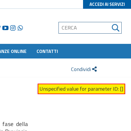
ACCEDI AI SERVIZI
ANZE ONLINE
CONTATTI
Condividi
Unspecified value for parameter ID: []
 fase della