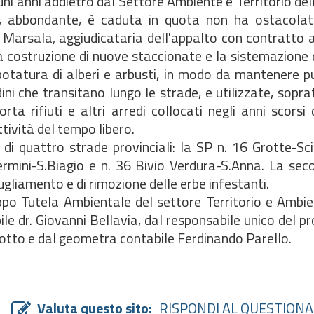
ni anni addietro dal Settore Ambiente e Territorio del
e, abbondante, è caduta in quota non ha ostacolat
di Marsala, aggiudicataria dell'appalto con contratto 
a costruzione di nuove staccionate e la sistemazione d
potatura di alberi e arbusti, in modo da mantenere p
ini che transitano lungo le strade, e utilizzate, sopra
rta rifiuti e altri arredi collocati negli anni scorsi
ttività del tempo libero.
i quattro strade provinciali: la SP n. 16 Grotte-Scin
rmini-S.Biagio e n. 36 Bivio Verdura-S.Anna. La sec
ugliamento e di rimozione delle erbe infestanti.
uppo Tutela Ambientale del settore Territorio e Ambie
le dr. Giovanni Bellavia, dal responsabile unico del 
inotto e dal geometra contabile Ferdinando Parello.
Valuta questo sito:
RISPONDI AL QUESTIONA