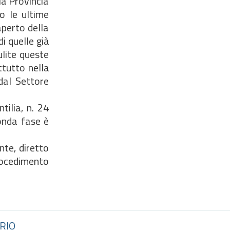
la Provincia
o le ultime
aperto della
i quelle già
ulite queste
ttutto nella
 dal Settore
tilia, n. 24
onda fase è
nte, diretto
procedimento
RIO