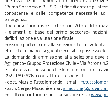
alle associazioni di Volontariato di Protezione Civil
"Primo Soccorso e B.L.S.D." al fine di dotare gli ste
conoscenze e delle competenze necessarie ad u
emergenza.
Il percorso formativo si articola in 20 ore di forma
- elementi di base del primo soccorso- nozioni 
defibrillazione e valutazione finale.
Possono partecipare alla selezione tutti i volontari
età e che abbiano i seguenti requisiti in possesso dei 
La domanda di ammissione alla selezione deve ess
Agrigento- Gruppo Protezione Civile - Via Acrone n.2
Gli interessati possono chiedere ulteriori informa
09221593576 o contattare i responsabili:
- dott. Marzio Tuttolomondo, email :
m.tuttolomon
- arch. Sergio Miccichè email:
s.micciche@provincia.
Per ulteriori informazioni consultare il sito
www.prov