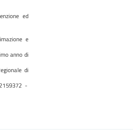
venzione ed
nimazione e
simo anno di
egionale di
0922159372 -