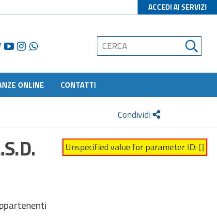
ACCEDI AI SERVIZI
ANZE ONLINE
CONTATTI
Condividi
.S.D.
Unspecified value for parameter ID: []
appartenenti