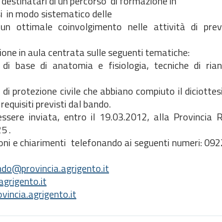
e destinatari di un percorso di formazione in
ssi in modo sistematico delle
n ottimale coinvolgimento nelle attività di pre
zione in aula centrata sulle seguenti tematiche:
di base di anatomia e fisiologia, tecniche di ria
 di protezione civile che abbiano compiuto il diciotte
requisiti previsti dal bando.
ere inviata, entro il 19.03.2012, alla Provincia R
5 .
zioni e chiarimenti telefonando ai seguenti numeri: 
do@provincia.agrigento.it
agrigento.it
incia.agrigento.it