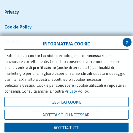
Privacy
Cookie Policy
x
Credits
INFORMATIVA COOKIE
Il sito utilizza
cookie tecnici
o tecnologie simili
necessari
per
Dichiarazione di accessibilita'
funzionare correttamente. Con il tuo consenso, vorremmo utilizzare
anche
cookie di profilazione
(anche di terze parti) per finalità di
Meccanismo di feedback
marketing o per una migliore esperienza. Se
chiudi
questo messaggio,
tramite la
X
in alto a destra, accetti solo i cookie necessari.
Seleziona Gestisci Cookie per conoscere i cookie utilizzati e impostare i
Pubblicazione obiettivi di accessibilita'
consensi. Consulta anche la nostra
Privacy Policy
.
GESTISCI COOKIE
© 2024 Provincia di Agrigento - Tutti i diritti riservati
ACCETTA SOLO I NECESSARI
Seguici su:
ACCETTA TUTTI