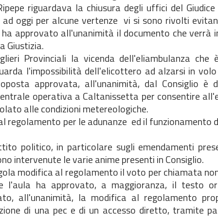
ipepe riguardava la chiusura degli uffici del Giudice
ad oggi per alcune vertenze vi si sono rivolti evita
glio ha approvato all'unanimità il documento che verrà i
a Giustizia.
lieri Provinciali la vicenda dell'eliambulanza che 
arda l'impossibilità dell'elicottero ad alzarsi in vol
oposta approvata, all'unanimità, dal Consiglio è di
entrale operativa a Caltanissetta per consentire all'e
olato alle condizioni metereologiche.
he al regolamento per le adunanze ed il funzionamento d
tito politico, in particolare sugli emendamenti pres
no intervenute le varie anime presenti in Consiglio.
ngola modifica al regolamento il voto per chiamata no
e l'aula ha approvato, a maggioranza, il testo ori
to, all'unanimità, la modifica al regolamento pro
zione di una pec e di un accesso diretto, tramite pa