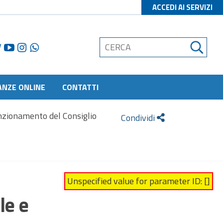
ACCEDI AI SERVIZI
ANZE ONLINE
CONTATTI
unzionamento del Consiglio
Condividi
Unspecified value for parameter ID: []
le e