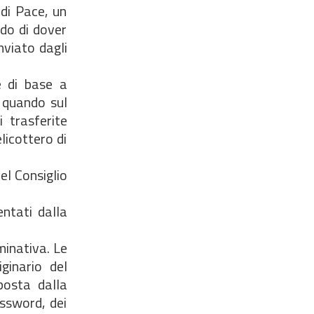
 di Pace, un
ndo di dover
nviato dagli
è di base a
o quando sul
 trasferite
licottero di
el Consiglio
entati dalla
minativa. Le
ginario del
posta dalla
ssword, dei