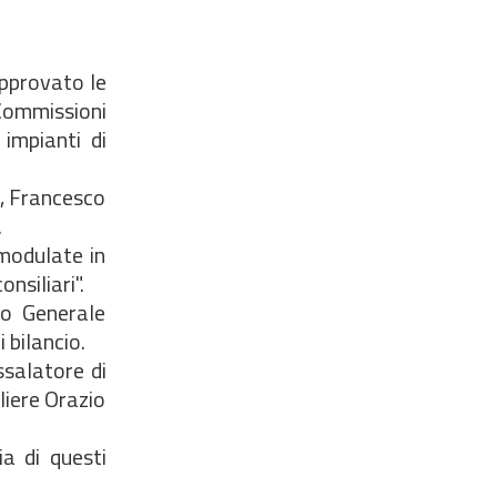
approvato le
Commissioni
 impianti di
i, Francesco
.
modulate in
nsiliari".
io Generale
 bilancio.
ssalatore di
liere Orazio
ia di questi