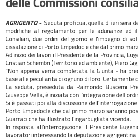
delle Commissioni consilia
AGRIGENTO -
Seduta proficua, quella di ieri sera d
modifiche al regolamento per le adunanze ed il
Consiliari, due ordini del giorno e l'impegno di so
dissalazione di Porto Empedocle che dal primo marzo
Ad inizio dei lavori il Presidente della Provincia, E
Cristian Schembri (Territorio ed ambiente), Piero Gig
"Non appena verrà completata la Giunta - ha preci
base alle peculiarità di ognuno di loro. Certamente c
La seduta, presieduta da Raimondo Buscemi Presi
Giuseppe Vella, è iniziata con l'integrazione dell'ordi
Si è passati poi alla discussione dell'interrogazion
Porto Empedocle che dal primo marzo saranno posti 
Guarraci che ha illustrato l'ingarbugliata vicenda.
In risposta all'interrogazione il Presidente Eugen
lavoratori interessando la deputazione agrigentina s