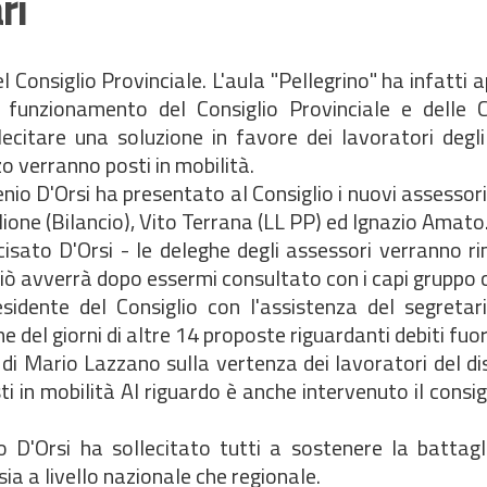
ri
el Consiglio Provinciale. L'aula "Pellegrino" ha infatti 
 funzionamento del Consiglio Provinciale e delle 
llecitare una soluzione in favore dei lavoratori degli
 verranno posti in mobilità.
ugenio D'Orsi ha presentato al Consiglio i nuovi assessor
lione (Bilancio), Vito Terrana (LL PP) ed Ignazio Amato
sato D'Orsi - le deleghe degli assessori verranno ri
iò avverrà dopo essermi consultato con i capi gruppo co
dente del Consiglio con l'assistenza del segretar
ne del giorni di altre 14 proposte riguardanti debiti fuori
e di Mario Lazzano sulla vertenza dei lavoratori del di
in mobilità Al riguardo è anche intervenuto il consig
io D'Orsi ha sollecitato tutti a sostenere la battagl
ia a livello nazionale che regionale.