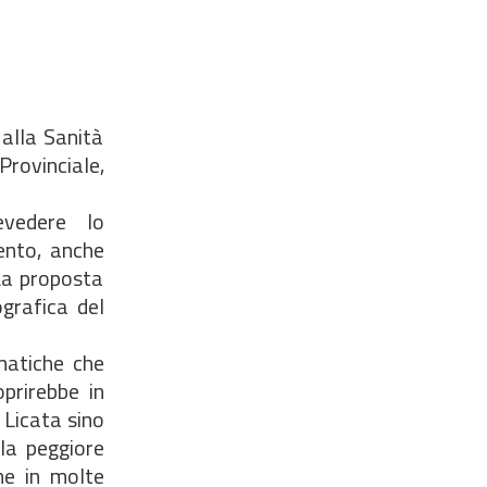
alla Sanità
rovinciale,
revedere lo
ento, anche
La proposta
grafica del
imatiche che
prirebbe in
 Licata sino
la peggiore
ome in molte