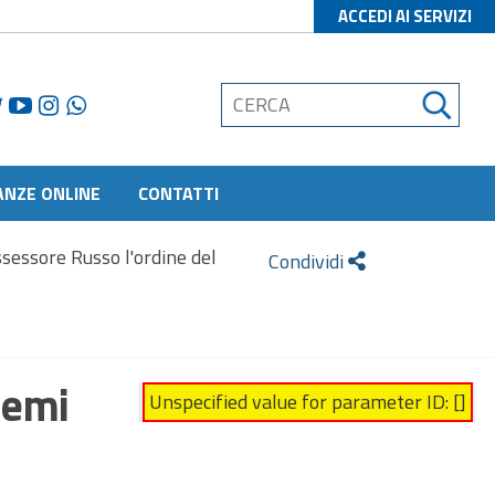
ACCEDI AI SERVIZI
ANZE ONLINE
CONTATTI
ssessore Russo l'ordine del
Condividi
cemi
Unspecified value for parameter ID: []