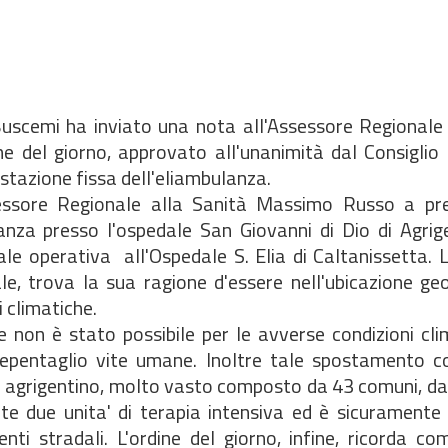
Buscemi ha inviato una nota all'Assessore Regionale 
del giorno, approvato all'unanimità dal Consiglio P
stazione fissa dell'eliambulanza.
Assessore Regionale alla Sanità Massimo Russo a p
anza presso l'ospedale San Giovanni di Dio di Agrig
le operativa all'Ospedale S. Elia di Caltanissetta. 
e, trova la sua ragione d'essere nell'ubicazione geo
 climatiche.
nze non è stato possibile per le avverse condizioni cl
repentaglio vite umane. Inoltre tale spostamento co
llo agrigentino, molto vasto composto da 43 comuni, da
e due unita' di terapia intensiva ed è sicuramente 
nti stradali. L'ordine del giorno, infine, ricorda c