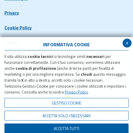
Privacy
Cookie Policy
x
Credits
INFORMATIVA COOKIE
Il sito utilizza
cookie tecnici
o tecnologie simili
necessari
per
Dichiarazione di accessibilita'
funzionare correttamente. Con il tuo consenso, vorremmo utilizzare
anche
cookie di profilazione
(anche di terze parti) per finalità di
Meccanismo di feedback
marketing o per una migliore esperienza. Se
chiudi
questo messaggio,
tramite la
X
in alto a destra, accetti solo i cookie necessari.
Seleziona Gestisci Cookie per conoscere i cookie utilizzati e impostare i
Pubblicazione obiettivi di accessibilita'
consensi. Consulta anche la nostra
Privacy Policy
.
GESTISCI COOKIE
© 2024 Provincia di Agrigento - Tutti i diritti riservati
ACCETTA SOLO I NECESSARI
Seguici su:
ACCETTA TUTTI