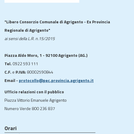
"Libero Consorzio Comunale di Agrigento - Ex Provincia
Regionale di Agrigento"
ai sensi della L.R. n.15/2015
Piazza Aldo Moro, 1 - 92100 Agrigento (AG.)
Tel.
0922 593 111
C.F.
e
P.IVA:
80002590844
Email -
protocollo@pec.provincia.agrigento.it
Ufficio relazioni con il pubblico
Piazza Vittorio Emanuele Agrigento
Numero Verde 800 236 837
Orari