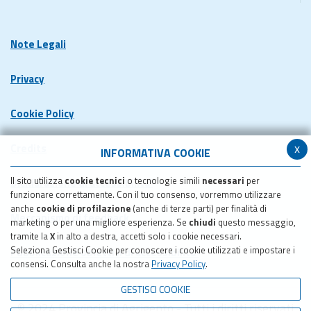
Note Legali
Privacy
Cookie Policy
x
Credits
INFORMATIVA COOKIE
Il sito utilizza
cookie tecnici
o tecnologie simili
necessari
per
Dichiarazione di accessibilita'
funzionare correttamente. Con il tuo consenso, vorremmo utilizzare
anche
cookie di profilazione
(anche di terze parti) per finalità di
Meccanismo di feedback
marketing o per una migliore esperienza. Se
chiudi
questo messaggio,
tramite la
X
in alto a destra, accetti solo i cookie necessari.
Seleziona Gestisci Cookie per conoscere i cookie utilizzati e impostare i
Pubblicazione obiettivi di accessibilita'
consensi. Consulta anche la nostra
Privacy Policy
.
GESTISCI COOKIE
© 2024 Provincia di Agrigento - Tutti i diritti riservati