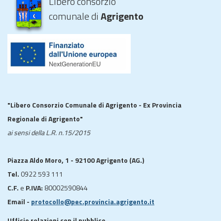
Libero consorzio
comunale di
Agrigento
"Libero Consorzio Comunale di Agrigento - Ex Provincia
Regionale di Agrigento"
ai sensi della L.R. n.15/2015
Piazza Aldo Moro, 1 - 92100 Agrigento (AG.)
Tel.
0922 593 111
C.F.
e
P.IVA:
80002590844
Email -
protocollo@pec.provincia.agrigento.it
Ufficio relazioni con il pubblico