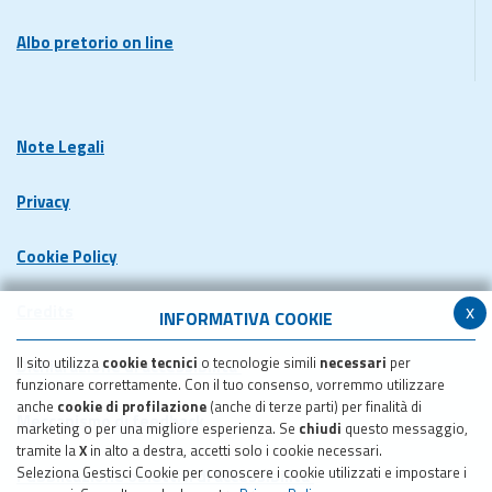
Albo pretorio on line
Note Legali
Privacy
Cookie Policy
x
Credits
INFORMATIVA COOKIE
Il sito utilizza
cookie tecnici
o tecnologie simili
necessari
per
Dichiarazione di accessibilita'
funzionare correttamente. Con il tuo consenso, vorremmo utilizzare
anche
cookie di profilazione
(anche di terze parti) per finalità di
Meccanismo di feedback
marketing o per una migliore esperienza. Se
chiudi
questo messaggio,
tramite la
X
in alto a destra, accetti solo i cookie necessari.
Seleziona Gestisci Cookie per conoscere i cookie utilizzati e impostare i
Pubblicazione obiettivi di accessibilita'