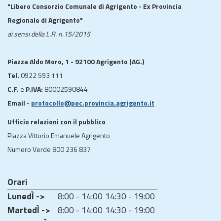
"Libero Consorzio Comunale di Agrigento - Ex Provincia
Regionale di Agrigento"
ai sensi della L.R. n.15/2015
Piazza Aldo Moro, 1 - 92100 Agrigento (AG.)
Tel.
0922 593 111
C.F.
e
P.IVA:
80002590844
Email -
protocollo@pec.provincia.agrigento.it
Ufficio relazioni con il pubblico
Piazza Vittorio Emanuele Agrigento
Numero Verde 800 236 837
Orari
LunedÌ ->
8:00 - 14:00
14:30 - 19:00
MartedÌ ->
8:00 - 14:00
14:30 - 19:00