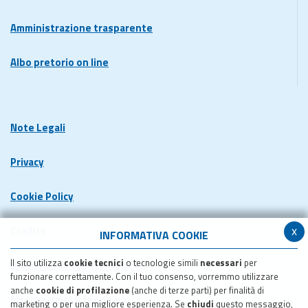
Amministrazione trasparente
Albo pretorio on line
Note Legali
Privacy
Cookie Policy
x
Credits
INFORMATIVA COOKIE
Il sito utilizza
cookie tecnici
o tecnologie simili
necessari
per
Dichiarazione di accessibilita'
funzionare correttamente. Con il tuo consenso, vorremmo utilizzare
anche
cookie di profilazione
(anche di terze parti) per finalità di
Meccanismo di feedback
marketing o per una migliore esperienza. Se
chiudi
questo messaggio,