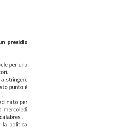
un presidio
ocle per una
ori.
 a stringere
esto punto è
".
eclinato per
di mercoledì
calabresi.
 la politica