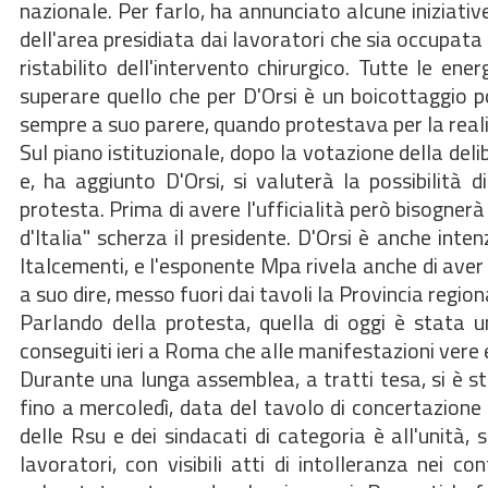
nazionale. Per farlo, ha annunciato alcune iniziativ
dell'area presidiata dai lavoratori che sia occupata 
ristabilito dell'intervento chirurgico. Tutte le en
superare quello che per D'Orsi è un boicottaggio po
sempre a suo parere, quando protestava per la reali
Sul piano istituzionale, dopo la votazione della deli
e, ha aggiunto D'Orsi, si valuterà la possibilità 
protesta. Prima di avere l'ufficialità però bisognerà
d'Italia" scherza il presidente. D'Orsi è anche int
Italcementi, e l'esponente Mpa rivela anche di ave
a suo dire, messo fuori dai tavoli la Provincia region
Parlando della protesta, quella di oggi è stata una
conseguiti ieri a Roma che alle manifestazioni vere e
Durante una lunga assemblea, a tratti tesa, si è stab
fino a mercoledì, data del tavolo di concertazione
delle Rsu e dei sindacati di categoria è all'unità
lavoratori, con visibili atti di intolleranza nei 