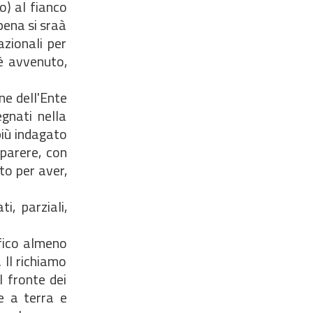
o) al fianco
pena si sraà
azionali per
 è avvenuto,
ne dell'Ente
egnati nella
più indagato
 parere, con
to per aver,
i, parziali,
ffico almeno
 Il richiamo
l fronte dei
te a terra e