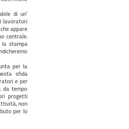
bile di un'
i lavoratori
a che appare
o centrale.
o la stampa
vendicheremo
unta per la
uesta sfida
ratori e per
ià da tempo
ri progetti
ttività, non
buto per lo