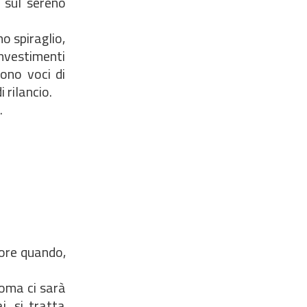
o sul sereno
no spiraglio,
investimenti
sono voci di
 rilancio.
.
 ore quando,
Roma ci sarà
i, si tratta