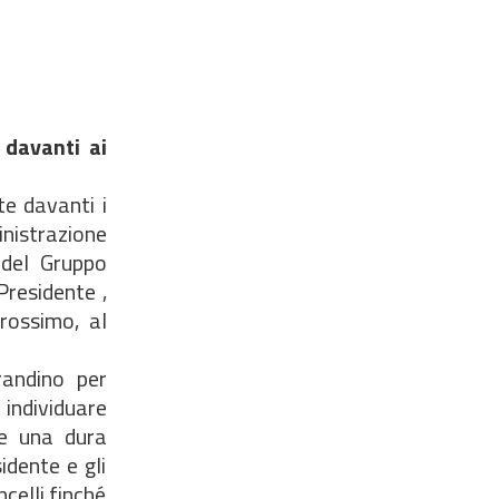
 davanti ai
te davanti i
nistrazione
 del Gruppo
Presidente ,
prossimo, al
randino per
i individuare
ere una dura
idente e gli
celli finché