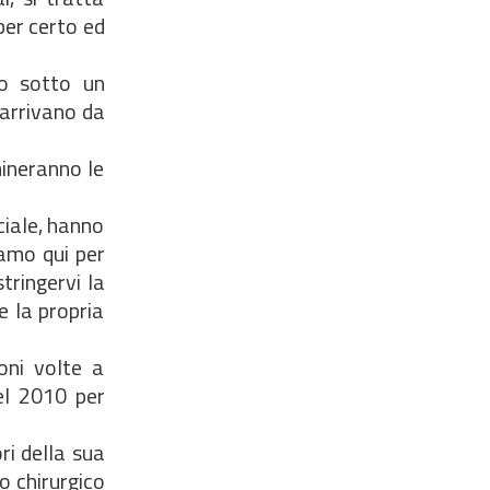
per certo ed
to sotto un
 arrivano da
mineranno le
ciale, hanno
iamo qui per
tringervi la
e la propria
oni volte a
del 2010 per
ri della sua
o chirurgico