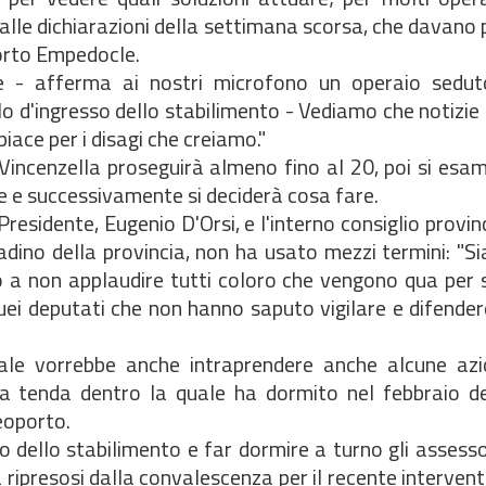
lle dichiarazioni della settimana scorsa, che davano 
Porto Empedocle.
re - afferma ai nostri microfono un operaio sedu
lo d'ingresso dello stabilimento - Vediamo che notizie
iace per i disagi che creiamo."
io Vincenzella proseguirà almeno fino al 20, poi si esa
e e successivamente si deciderà cosa fare.
 Presidente, Eugenio D'Orsi, e l'interno consiglio provin
ttadino della provincia, non ha usato mezzi termini: "S
to a non applaudire tutti coloro che vengono qua per s
ei deputati che non hanno saputo vigilare e difender
quale vorrebbe anche intraprendere anche alcune azi
o" la tenda dentro la quale ha dormito nel febbraio 
eoporto.
so dello stabilimento e far dormire a turno gli assesso
 ripresosi dalla convalescenza per il recente intervent