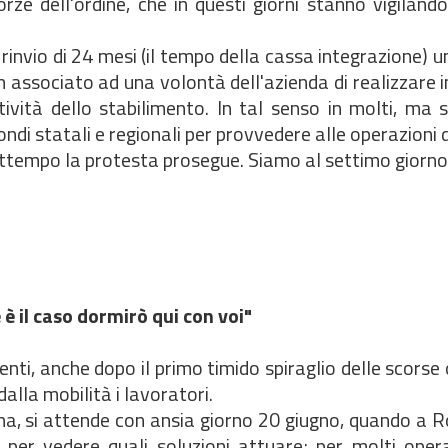
rze dell'ordine, che in questi giorni stanno vigiland
n rinvio di 24 mesi (il tempo della cassa integrazione) u
non associato ad una volontà dell'azienda di realizzare 
ività dello stabilimento. In tal senso in molti, ma 
di statali e regionali per provvedere alle operazioni di
rattempo la protesta prosegue. Siamo al settimo giorno
Se è il caso dormirò qui con voi"
enti, anche dopo il primo timido spiraglio delle scorse
alla mobilità i lavoratori.
ina, si attende con ansia giorno 20 giugno, quando a 
 per vedere quali soluzioni attuare; per molti opera