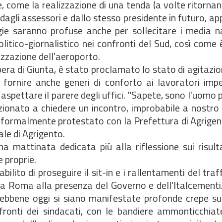
e, come la realizzazione di una tenda (a volte ritornan
dagli assessori e dallo stesso presidente in futuro, ap
ergie saranno profuse anche per sollecitare i media n
litico-giornalistico nei confronti del Sud, così come
zzazione dell'aeroporto.
bera di Giunta, è stato proclamato lo stato di agitazio
di fornire anche generi di conforto ai lavoratori imp
 aspettare il parere degli uffici. "Sapete, sono l'uomo 
enzionato a chiedere un incontro, improbabile a nostro
r formalmente protestato con la Prefettura di Agrigen
ale di Agrigento.
 mattinata dedicata più alla riflessione sui risultat
 proprie.
ilito di proseguire il sit-in e i rallentamenti del tra
 a Roma alla presenza del Governo e dell'Italcementi.
, sebbene oggi si siano manifestate profonde crepe su
confronti dei sindacati, con le bandiere ammonticchia