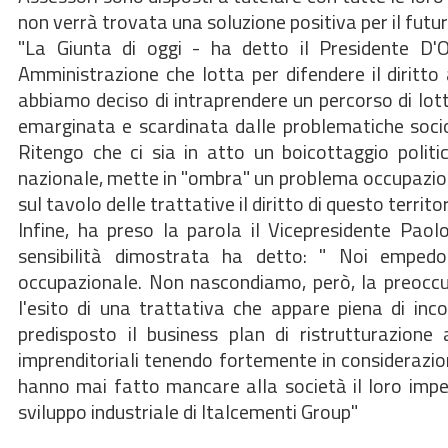
non verrà trovata una soluzione positiva per il futur
"La Giunta di oggi - ha detto il Presidente D'Ors
Amministrazione che lotta per difendere il diritto a
abbiamo deciso di intraprendere un percorso di lo
emarginata e scardinata dalle problematiche soci
Ritengo che ci sia in atto un boicottaggio polit
nazionale, mette in "ombra" un problema occupazion
sul tavolo delle trattative il diritto di questo territ
Infine, ha preso la parola il Vicepresidente Paol
sensibilità dimostrata ha detto: " Noi empedo
occupazionale. Non nascondiamo, però, la preoccup
l'esito di una trattativa che appare piena di inc
predisposto il business plan di ristrutturazione
imprenditoriali tenendo fortemente in considerazione
hanno mai fatto mancare alla società il loro imp
sviluppo industriale di Italcementi Group"