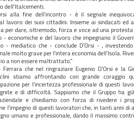
o dell'Italcementi.
i alla fine dell'incontro - è il segnale inequivoca
l lavoro dei suoi cittadini. Insieme ai sindacati ed a
tta per dare, oltremodo, forza e voce ad una protest
o - economiche e del lavoro che impegnano il Govern
ico - mediatico che - conclude D'Orsi - , investend
ale molto grave per l'intera economia dell'Isola. Ri
orio a non essere maltrattato."
o Ferrara che nel ringraziare Eugenio D'Orsi e la Gi
clini stiamo affrontando con grande coraggio q
azione per l'incertezza professionale di questi lavo
ognite e di difficoltà. Sappiamo che il Gruppo ha g
 aziendale e chiediamo con forza di rivedere i prop
 l'impegno di questi lavoratori che, in tanti anni di a
egno umano e professionale, dando il massimo contri