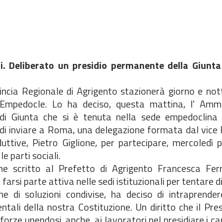
ti. Deliberato un presidio permanente della Giunta
incia Regionale di Agrigento stazionerà giorno e not
o Empedocle. Lo ha deciso, questa mattina, l' Ammi
ia di Giunta che si è tenuta nella sede empedoclina
di inviare a Roma, una delegazione formata dal vice 
uttive, Pietro Giglione, per partecipare, mercoledì 
e parti sociali.
che scritto al Prefetto di Agrigento Francesca Fer
farsi parte attiva nelle sedi istituzionali per tentare d
ione di soluzioni condivise, ha deciso di intraprend
ntali della nostra Costituzione. Un diritto che il Pres
forze unendosi, anche, ai lavoratori nel presidiare i can