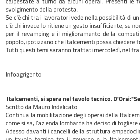
calpestate a turno da alcuni operai. Presenti le fo
svolgimento della protesta.
Se c'è chi tra i lavoratori vede nella possibilità di u
c'è chi invece lo ritiene un gesto insufficiente, se 
per il revamping e il miglioramento della competit
popolo, ipotizzano che Italcementi possa chiedere fon
Tutti questi temi saranno trattati mercoledì, nel f
Infoagrigento
Italcementi, si spera nel tavolo tecnico. D'Orsi:"
Scritto da Mauro Indelicato
Continua la mobilitazione degli operai della Italcem
come si sa, l'azienda lombarda ha deciso di togliere d
Adesso davanti i cancelli della struttura empedocl
un tavolo tecnico tra il governo e la Italcementi