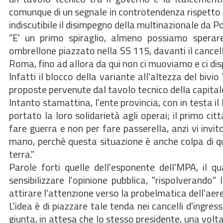
comunque di un segnale in controtendenza rispetto a
indiscutibile il disimpegno della multinazionale da 
"E' un primo spiraglio, almeno possiamo spera
ombrellone piazzato nella SS 115, davanti il cancel
Roma, fino ad allora da qui non ci muoviamo e ci disp
Infatti il blocco della variante all'altezza del biv
proposte pervenute dal tavolo tecnico della capital
Intanto stamattina, l'ente provincia, con in testa il
portato la loro solidarietà agli operai; il primo ci
fare guerra e non per fare passerella, anzi vi invi
mano, perchè questa situazione è anche colpa di qu
terra."
Parole forti quelle dell'esponente dell'MPA, il 
sensibilizzare l'opinione pubblica, "rispolverand
attirare l'attenzione verso la probelmatica dell'aer
L'idea è di piazzare tale tenda nei cancelli d'ingres
giunta, in attesa che lo stesso presidente, una volta