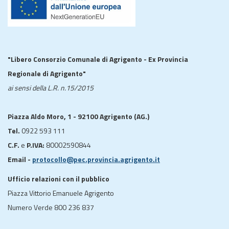
"Libero Consorzio Comunale di Agrigento - Ex Provincia
Regionale di Agrigento"
ai sensi della L.R. n.15/2015
Piazza Aldo Moro, 1 - 92100 Agrigento (AG.)
Tel.
0922 593 111
C.F.
e
P.IVA:
80002590844
Email -
protocollo@pec.provincia.agrigento.it
Ufficio relazioni con il pubblico
Piazza Vittorio Emanuele Agrigento
Numero Verde 800 236 837