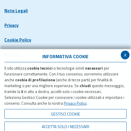
Note Legali
Privacy
Cookie Policy
x
Credits
INFORMATIVA COOKIE
Il sito utilizza
cookie tecnici
o tecnologie simili
necessari
per
Dichiarazione di accessibilita'
funzionare correttamente. Con il tuo consenso, vorremmo utilizzare
anche
cookie di profilazione
(anche di terze parti) per finalità di
Meccanismo di feedback
marketing o per una migliore esperienza. Se
chiudi
questo messaggio,
tramite la
X
in alto a destra, accetti solo i cookie necessari.
Seleziona Gestisci Cookie per conoscere i cookie utilizzati e impostare i
Pubblicazione obiettivi di accessibilita'
consensi. Consulta anche la nostra
Privacy Policy
.
GESTISCI COOKIE
© 2024 Provincia di Agrigento - Tutti i diritti riservati
ACCETTA SOLO I NECESSARI
Seguici su: