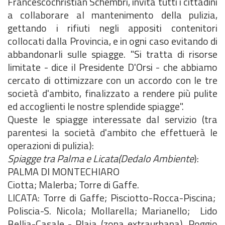
Francescochristian Schembri, invita tutti i cittadini
a collaborare al mantenimento della pulizia,
gettando i rifiuti negli appositi contenitori
collocati dalla Provincia, e in ogni caso evitando di
abbandonarli sulle spiagge. "Si tratta di risorse
limitate - dice il Presidente D'Orsi - che abbiamo
cercato di ottimizzare con un accordo con le tre
società d'ambito, finalizzato a rendere più pulite
ed accoglienti le nostre splendide spiagge".
Queste le spiagge interessate dal servizio (tra
parentesi la società d'ambito che effettuerà le
operazioni di pulizia):
Spiagge tra Palma e Licata(Dedalo Ambiente
):
PALMA DI MONTECHIARO
Ciotta; Malerba; Torre di Gaffe.
LICATA: Torre di Gaffe; Pisciotto-Rocca-Piscina;
Poliscia-S. Nicola; Mollarella; Marianello; Lido
Bellia-Casale - Plaia (zona extraurbana), Poggio