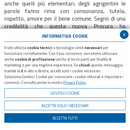
anche quelli più elementari, degli agrigentini le
parole fanno rima con consonanza, tutela,
rispetto, amore per il bene comune. Segno di una
credibilità che questa nuova Procura ha
conquistato sul campo, senza guardare in faccia
x
INFORMATIVA COOKIE
nessuno, mirando in alto quando c'era bisogno di
farlo. Individuando senza remore parolai della
Il sito utilizza
cookie tecnici
o tecnologie simili
necessari
per
funzionare correttamente. Con il tuo consenso, vorremmo utilizzare
legalità, scuotendo quel manto di assuefazione
anche
cookie di profilazione
(anche di terze parti) per finalità di
che aveva fatto diventare normali una caterva di
marketing o per una migliore esperienza. Se
chiudi
questo messaggio,
illegalità quotidiane fatte di piccoli ma micidiali
tramite la
X
in alto a destra, accetti solo i cookie necessari.
Seleziona Gestisci Cookie per conoscere i cookie utilizzati e impostare i
gesti, dal sapore amaro. Pizzicotti che negli anni
consensi. Consulta anche la nostra
Privacy Policy
.
hanno tumefatto il corpo della vita comune e
perfino i sogni.
GESTISCI COOKIE
Ieri abbiamo dato notizia del dibattito che scuote i
ACCETTA SOLO I NECESSARI
social network così carichi di parole di sostegno
all'azione della magistratura. Frasi e pensieri che
ACCETTA TUTTI
si rio- corrono e continuano ancora a colorare di