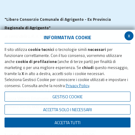
"Libero Consorzio Comunale di Agrigento - Ex Provincia
Regionale di Agrigento"
x
ai sensi della L.R. n.15/2015
INFORMATIVA COOKIE
Il sito utilizza
cookie tecnici
o tecnologie simili
necessari
per
Piazza Aldo Moro, 1 - 92100 Agrigento (AG.)
funzionare correttamente. Con il tuo consenso, vorremmo utilizzare
Tel.
0922 593 111
anche
cookie di profilazione
(anche di terze parti) per finalità di
marketing o per una migliore esperienza. Se
chiudi
questo messaggio,
C.F.
e
P.IVA:
80002590844
tramite la
X
in alto a destra, accetti solo i cookie necessari.
Email -
protocollo@pec.provincia.agrigento.it
Seleziona Gestisci Cookie per conoscere i cookie utilizzati e impostare i
consensi. Consulta anche la nostra
Privacy Policy
.
Ufficio relazioni con il pubblico
GESTISCI COOKIE
Piazza Vittorio Emanuele Agrigento
Numero Verde 800 236 837
ACCETTA SOLO I NECESSARI
ACCETTA TUTTI
Orari