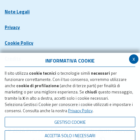
Note Legali
Privacy
Cookie Policy
x
Credits
INFORMATIVA COOKIE
Il sito utilizza
cookie tecnici
o tecnologie simili
necessari
per
Dichiarazione di accessibilita'
funzionare correttamente. Con il tuo consenso, vorremmo utilizzare
anche
cookie di profilazione
(anche di terze parti) per finalità di
Meccanismo di feedback
marketing o per una migliore esperienza. Se
chiudi
questo messaggio,
tramite la
X
in alto a destra, accetti solo i cookie necessari.
Seleziona Gestisci Cookie per conoscere i cookie utilizzati e impostare i
Pubblicazione obiettivi di accessibilita'
consensi. Consulta anche la nostra
Privacy Policy
.
GESTISCI COOKIE
© 2024 Provincia di Agrigento - Tutti i diritti riservati
ACCETTA SOLO I NECESSARI