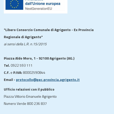
"Libero Consorzio Comunale di Agrigento - Ex Provincia
Regionale di Agrigento"
ai sensi della L.R. n.15/2015
Piazza Aldo Moro, 1 - 92100 Agrigento (AG.)
Tel.
0922 593 111
C.F.
e
P.IVA:
80002590844
Email -
protocollo@pec.provincia.agrigento.it
Ufficio relazioni con il pubblico
Piazza Vittorio Emanuele Agrigento
Numero Verde 800 236 837