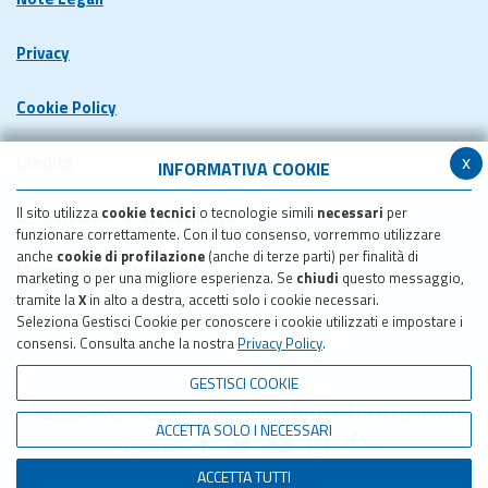
Privacy
Cookie Policy
x
Credits
INFORMATIVA COOKIE
Il sito utilizza
cookie tecnici
o tecnologie simili
necessari
per
Dichiarazione di accessibilita'
funzionare correttamente. Con il tuo consenso, vorremmo utilizzare
anche
cookie di profilazione
(anche di terze parti) per finalità di
Meccanismo di feedback
marketing o per una migliore esperienza. Se
chiudi
questo messaggio,
tramite la
X
in alto a destra, accetti solo i cookie necessari.
Seleziona Gestisci Cookie per conoscere i cookie utilizzati e impostare i
Pubblicazione obiettivi di accessibilita'
consensi. Consulta anche la nostra
Privacy Policy
.
GESTISCI COOKIE
© 2024 Provincia di Agrigento - Tutti i diritti riservati
ACCETTA SOLO I NECESSARI
Seguici su:
ACCETTA TUTTI