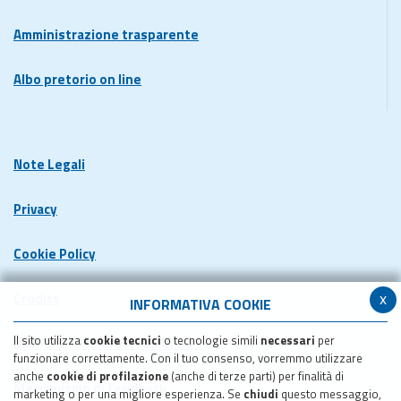
Amministrazione trasparente
Albo pretorio on line
Note Legali
Privacy
Cookie Policy
x
Credits
INFORMATIVA COOKIE
Il sito utilizza
cookie tecnici
o tecnologie simili
necessari
per
Dichiarazione di accessibilita'
funzionare correttamente. Con il tuo consenso, vorremmo utilizzare
anche
cookie di profilazione
(anche di terze parti) per finalità di
Meccanismo di feedback
marketing o per una migliore esperienza. Se
chiudi
questo messaggio,