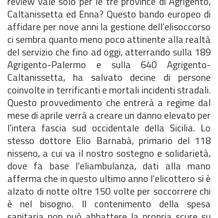
review vale solo per le tre province di Agrigento,
Caltanissetta ed Enna? Questo bando europeo di
affidare per nove anni la gestione dell'elisoccorso
ci sembra quanto meno poco attinente alla realtà
del servizio che fino ad oggi, atterrando sulla 189
Agrigento-Palermo e sulla 640 Agrigento-
Caltanissetta, ha salvato decine di persone
coinvolte in terrificanti e mortali incidenti stradali.
Questo provvedimento che entrerà a regime dal
mese di aprile verrà a creare un danno elevato per
l'intera fascia sud occidentale della Sicilia. Lo
stesso dottore Elio Barnabà, primario del 118
nisseno, a cui va il nostro sostegno e solidarietà,
dove fa base l'eliambulanza, dati alla mano
afferma che in questo ultimo anno l'elicottero si è
alzato di notte oltre 150 volte per soccorrere chi
è nel bisogno. Il contenimento della spesa
sanitaria non può abbattere la propria scure su