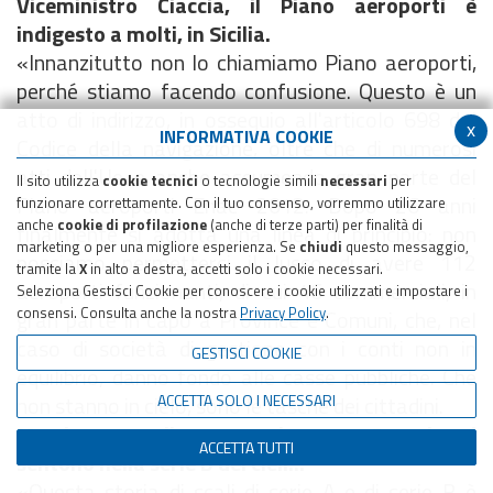
Viceministro Ciaccia, il Piano aeroporti è
indigesto a molti, in Sicilia.
«Innanzitutto non lo chiamiamo Piano aeroporti,
perché stiamo facendo confusione. Questo è un
atto di indirizzo, in ossequio all'articolo 698 del
x
INFORMATIVA COOKIE
Codice della navigazione, oltre che di numerosi
atti dell'Ue e anche assumendo gran parte del
Il sito utilizza
cookie tecnici
o tecnologie simili
necessari
per
Piano aeroporti Enac 2012. Dopo 26 anni
funzionare correttamente. Con il tuo consenso, vorremmo utilizzare
anche
cookie di profilazione
(anche di terze parti) per finalità di
finalmente si adotta una linea di principio: non
marketing o per una migliore esperienza. Se
chiudi
questo messaggio,
possiamo permetterci il lusso di avere 112
tramite la
X
in alto a destra, accetti solo i cookie necessari.
aeroporti funzionanti, di cui 46 commerciali, in
Seleziona Gestisci Cookie per conoscere i cookie utilizzati e impostare i
consensi. Consulta anche la nostra
Privacy Policy
.
gran parte in capo a Province e Comuni, che, nel
caso di società di gestione con i conti non in
GESTISCI COOKIE
equilibrio, danno fondo alle casse pubbliche. Che
non stanno in cielo, sono le tasche dei cittadini.
ACCETTA SOLO I NECESSARI
Ma intanto gli aeroporti come Catania si
ACCETTA TUTTI
sentono nella serie B dei cieli...
«Questa storia di scali di serie A e di serie B è