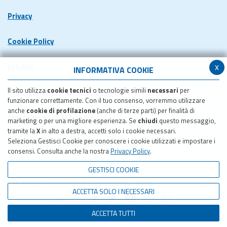
Privacy
Cookie Policy
x
Credits
INFORMATIVA COOKIE
Il sito utilizza
cookie tecnici
o tecnologie simili
necessari
per
Dichiarazione di accessibilita'
funzionare correttamente. Con il tuo consenso, vorremmo utilizzare
anche
cookie di profilazione
(anche di terze parti) per finalità di
Meccanismo di feedback
marketing o per una migliore esperienza. Se
chiudi
questo messaggio,
tramite la
X
in alto a destra, accetti solo i cookie necessari.
Seleziona Gestisci Cookie per conoscere i cookie utilizzati e impostare i
Pubblicazione obiettivi di accessibilita'
consensi. Consulta anche la nostra
Privacy Policy
.
GESTISCI COOKIE
© 2024 Provincia di Agrigento - Tutti i diritti riservati
ACCETTA SOLO I NECESSARI
Seguici su:
ACCETTA TUTTI