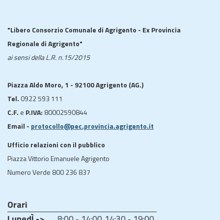
"Libero Consorzio Comunale di Agrigento - Ex Provincia
Regionale di Agrigento"
ai sensi della L.R. n.15/2015
Piazza Aldo Moro, 1 - 92100 Agrigento (AG.)
Tel.
0922 593 111
C.F.
e
P.IVA:
80002590844
Email -
protocollo@pec.provincia.agrigento.it
Ufficio relazioni con il pubblico
Piazza Vittorio Emanuele Agrigento
Numero Verde 800 236 837
Orari
LunedÌ ->
8:00 - 14:00
14:30 - 19:00