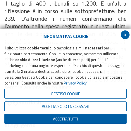
il taglio di 400 tribunali su 1.200. E un'altra
riflessione è in corso sulle sottoprefetture: ben
239. D'altronde i numeri confermano che
l'aumento della spesa registrato in questi ultimi
anni (e dei dipendenti pubblici, pari al 23% del
x
INFORMATIVA COOKIE
totale) è interamente imputabile ai livelli locali. Il
ministro dell'Economia Pierre Moscovici ha
Il sito utilizza
cookie tecnici
o tecnologie simili
necessari
per
funzionare correttamente. Con il tuo consenso, vorremmo utilizzare
cautamente commentato di essere favorevole i
anche
cookie di profilazione
(anche di terze parti) per finalità di
alle strutture intercomunali. Ma nel Paese del
marketing o per una migliore esperienza. Se
chiudi
questo messaggio,
cumulo dei mandati elettivi e del mito del pubblico
tramite la
X
in alto a destra, accetti solo i cookie necessari.
Seleziona Gestisci Cookie per conoscere i cookie utilizzati e impostare i
impiego le resistenze sono fortissime e la strada
consensi. Consulta anche la nostra
Privacy Policy
.
sembra ancora molto lunga.
GESTISCI COOKIE
Agrigentoflash
ACCETTA SOLO I NECESSARI
Cisl, Maurizio Saia eletto segretario territoriale
ACCETTA TUTTI
di Agrigento