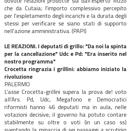
dovute relazioni prodotte sia dall'esperto Rizzo
che da Cutaia; l'importo complessivo percepito
per l'espletamento degli incarichi e la durata degli
stessi per verificare se siano stati di supporto
nell'azione amministrativa. (PAPI)
LE REAZIONI. I deputati di grillo: "Da noi la spinta
per la cancellazione" Udc e Pd: "Era inserito nel
nostro programma"
Crocetta ringrazia i grillini: abbiamo iniziato la
rivoluzione
PALERMO
L'asse Crocetta-grillini supera la prova de! voto
all'Ars. Pd, Udc, Megafono e Democratici
riformisti hanno 46 deputati ma in aula, nelle
votazioni decisive, il governo ha potuto contare
stabilmente su oltre o voti (in un caso ss)
sventando la minaccia di sei passaggi a scrutinio