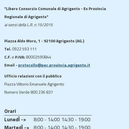
"Libero Consorzio Comunale di Agrigento - Ex Provincia
Regionale di Agrigento"
ai sensi della L.R. n.15/2015
Piazza Aldo Moro, 1 - 92100 Agrigento (AG.)
Tel.
0922 593 111
C.F.
e
P.IVA:
80002590844
Email -
protocollo@pec.provincia.agrigento.it
Ufficio relazioni con il pubblico
Piazza Vittorio Emanuele Agrigento
Numero Verde 800 236 837
Orari
LunedÌ ->
8:00 - 14:00
14:30 - 19:00
MartedÌ ->
8:00 - 14:00
14:30 - 19:00